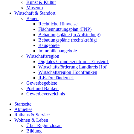
Kunst & Kultur
Museum
Wirtschaft & Standort
Bauen
Rechtliche Hinweise
Flächennutzungsplan (FNP)
Bebauungspläne (in Aufstellung)
Bebauungspläne (rechtskräftig)
Baugebiete
Immobilienangebote
Wirtschaftsregion
Digitales Gründerzentrum - Einstein1
Wirtschaftsförderung Landkreis Hof
Wirtschaftsregion Hochfranken
ILE-Dreiländereck
Gewerbegebiete
Post und Banken
Gewerbeverzeichnis
Startseite
Aktuelles
Rathaus & Service
Wohnen & Leben
Über Regnitzlosau
Bildung