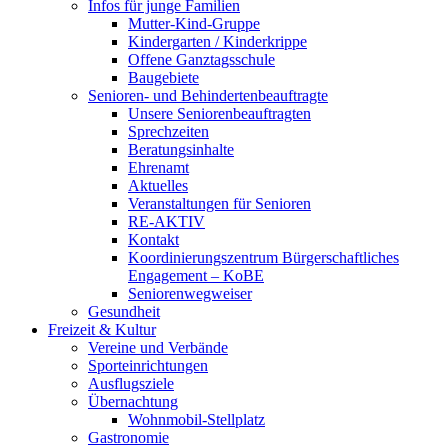
Infos für junge Familien
Mutter-Kind-Gruppe
Kindergarten / Kinderkrippe
Offene Ganztagsschule
Baugebiete
Senioren- und Behindertenbeauftragte
Unsere Seniorenbeauftragten
Sprechzeiten
Beratungsinhalte
Ehrenamt
Aktuelles
Veranstaltungen für Senioren
RE-AKTIV
Kontakt
Koordinierungszentrum Bürgerschaftliches
Engagement – KoBE
Seniorenwegweiser
Gesundheit
Freizeit & Kultur
Vereine und Verbände
Sporteinrichtungen
Ausflugsziele
Übernachtung
Wohnmobil-Stellplatz
Gastronomie