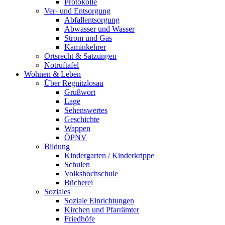
Protokolle
Ver- und Entsorgung
Abfallentsorgung
Abwasser und Wasser
Strom und Gas
Kaminkehrer
Ortsrecht & Satzungen
Notruftafel
Wohnen & Leben
Über Regnitzlosau
Grußwort
Lage
Sehenswertes
Geschichte
Wappen
ÖPNV
Bildung
Kindergarten / Kinderkrippe
Schulen
Volkshochschule
Bücherei
Soziales
Soziale Einrichtungen
Kirchen und Pfarrämter
Friedhöfe