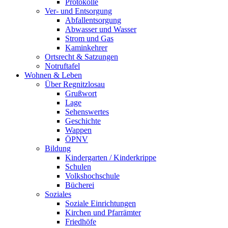
Protokolle
Ver- und Entsorgung
Abfallentsorgung
Abwasser und Wasser
Strom und Gas
Kaminkehrer
Ortsrecht & Satzungen
Notruftafel
Wohnen & Leben
Über Regnitzlosau
Grußwort
Lage
Sehenswertes
Geschichte
Wappen
ÖPNV
Bildung
Kindergarten / Kinderkrippe
Schulen
Volkshochschule
Bücherei
Soziales
Soziale Einrichtungen
Kirchen und Pfarrämter
Friedhöfe