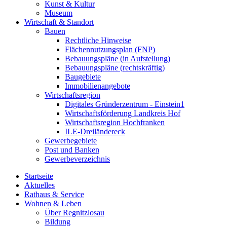
Kunst & Kultur
Museum
Wirtschaft & Standort
Bauen
Rechtliche Hinweise
Flächennutzungsplan (FNP)
Bebauungspläne (in Aufstellung)
Bebauungspläne (rechtskräftig)
Baugebiete
Immobilienangebote
Wirtschaftsregion
Digitales Gründerzentrum - Einstein1
Wirtschaftsförderung Landkreis Hof
Wirtschaftsregion Hochfranken
ILE-Dreiländereck
Gewerbegebiete
Post und Banken
Gewerbeverzeichnis
Startseite
Aktuelles
Rathaus & Service
Wohnen & Leben
Über Regnitzlosau
Bildung