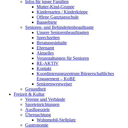
Infos für junge Familien
Mutter-Kind-Gruppe
Kindergarten / Kinderkrippe
Offene Ganztagsschule
Baugebiete
Senioren- und Behindertenbeauftragte
Unsere Seniorenbeauftragten
Sprechzeiten
Beratungsinhalte
Ehrenamt
Aktuelles
Veranstaltungen für Senioren
RE-AKTIV
Kontakt
Koordinierungszentrum Bürgerschaftliches
Engagement – KoBE
Seniorenwegweiser
Gesundheit
Freizeit & Kultur
Vereine und Verbände
Sporteinrichtungen
Ausflugsziele
Übernachtung
Wohnmobil-Stellplatz
Gastronomie