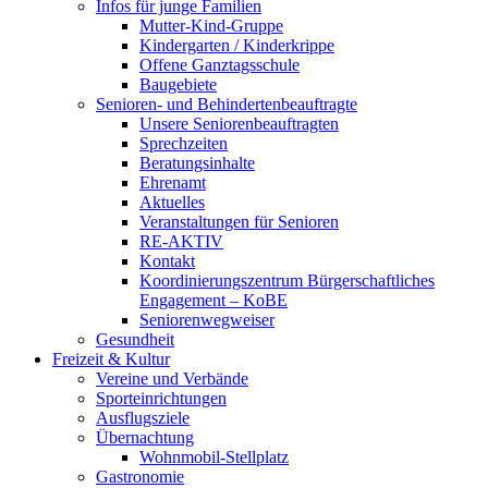
Infos für junge Familien
Mutter-Kind-Gruppe
Kindergarten / Kinderkrippe
Offene Ganztagsschule
Baugebiete
Senioren- und Behindertenbeauftragte
Unsere Seniorenbeauftragten
Sprechzeiten
Beratungsinhalte
Ehrenamt
Aktuelles
Veranstaltungen für Senioren
RE-AKTIV
Kontakt
Koordinierungszentrum Bürgerschaftliches
Engagement – KoBE
Seniorenwegweiser
Gesundheit
Freizeit & Kultur
Vereine und Verbände
Sporteinrichtungen
Ausflugsziele
Übernachtung
Wohnmobil-Stellplatz
Gastronomie