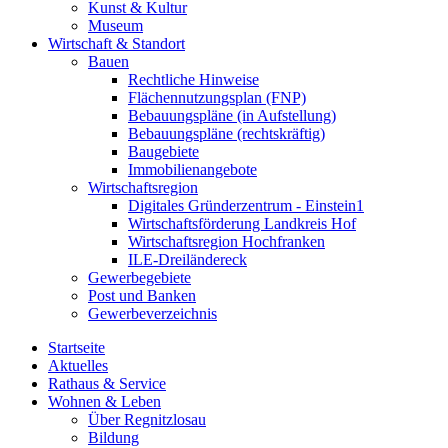
Kunst & Kultur
Museum
Wirtschaft & Standort
Bauen
Rechtliche Hinweise
Flächennutzungsplan (FNP)
Bebauungspläne (in Aufstellung)
Bebauungspläne (rechtskräftig)
Baugebiete
Immobilienangebote
Wirtschaftsregion
Digitales Gründerzentrum - Einstein1
Wirtschaftsförderung Landkreis Hof
Wirtschaftsregion Hochfranken
ILE-Dreiländereck
Gewerbegebiete
Post und Banken
Gewerbeverzeichnis
Startseite
Aktuelles
Rathaus & Service
Wohnen & Leben
Über Regnitzlosau
Bildung