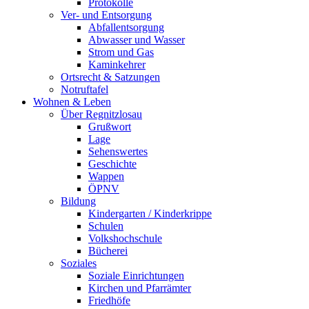
Protokolle
Ver- und Entsorgung
Abfallentsorgung
Abwasser und Wasser
Strom und Gas
Kaminkehrer
Ortsrecht & Satzungen
Notruftafel
Wohnen & Leben
Über Regnitzlosau
Grußwort
Lage
Sehenswertes
Geschichte
Wappen
ÖPNV
Bildung
Kindergarten / Kinderkrippe
Schulen
Volkshochschule
Bücherei
Soziales
Soziale Einrichtungen
Kirchen und Pfarrämter
Friedhöfe