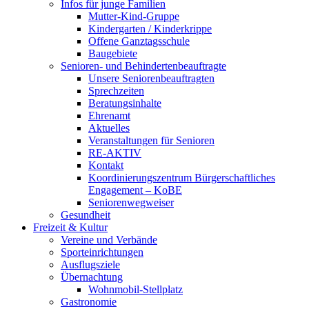
Infos für junge Familien
Mutter-Kind-Gruppe
Kindergarten / Kinderkrippe
Offene Ganztagsschule
Baugebiete
Senioren- und Behindertenbeauftragte
Unsere Seniorenbeauftragten
Sprechzeiten
Beratungsinhalte
Ehrenamt
Aktuelles
Veranstaltungen für Senioren
RE-AKTIV
Kontakt
Koordinierungszentrum Bürgerschaftliches
Engagement – KoBE
Seniorenwegweiser
Gesundheit
Freizeit & Kultur
Vereine und Verbände
Sporteinrichtungen
Ausflugsziele
Übernachtung
Wohnmobil-Stellplatz
Gastronomie