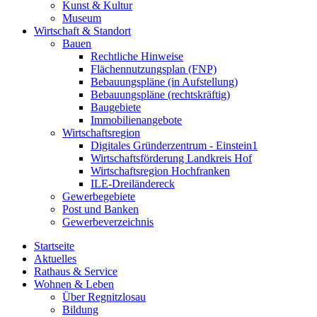
Kunst & Kultur
Museum
Wirtschaft & Standort
Bauen
Rechtliche Hinweise
Flächennutzungsplan (FNP)
Bebauungspläne (in Aufstellung)
Bebauungspläne (rechtskräftig)
Baugebiete
Immobilienangebote
Wirtschaftsregion
Digitales Gründerzentrum - Einstein1
Wirtschaftsförderung Landkreis Hof
Wirtschaftsregion Hochfranken
ILE-Dreiländereck
Gewerbegebiete
Post und Banken
Gewerbeverzeichnis
Startseite
Aktuelles
Rathaus & Service
Wohnen & Leben
Über Regnitzlosau
Bildung