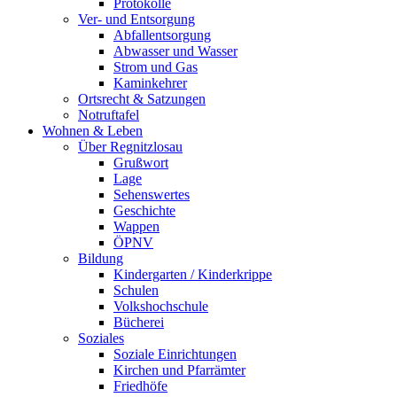
Protokolle
Ver- und Entsorgung
Abfallentsorgung
Abwasser und Wasser
Strom und Gas
Kaminkehrer
Ortsrecht & Satzungen
Notruftafel
Wohnen & Leben
Über Regnitzlosau
Grußwort
Lage
Sehenswertes
Geschichte
Wappen
ÖPNV
Bildung
Kindergarten / Kinderkrippe
Schulen
Volkshochschule
Bücherei
Soziales
Soziale Einrichtungen
Kirchen und Pfarrämter
Friedhöfe