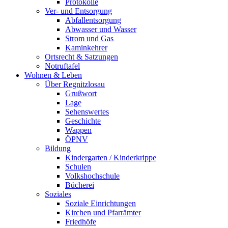
Protokolle
Ver- und Entsorgung
Abfallentsorgung
Abwasser und Wasser
Strom und Gas
Kaminkehrer
Ortsrecht & Satzungen
Notruftafel
Wohnen & Leben
Über Regnitzlosau
Grußwort
Lage
Sehenswertes
Geschichte
Wappen
ÖPNV
Bildung
Kindergarten / Kinderkrippe
Schulen
Volkshochschule
Bücherei
Soziales
Soziale Einrichtungen
Kirchen und Pfarrämter
Friedhöfe