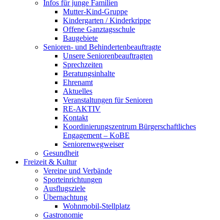
Infos für junge Familien
Mutter-Kind-Gruppe
Kindergarten / Kinderkrippe
Offene Ganztagsschule
Baugebiete
Senioren- und Behindertenbeauftragte
Unsere Seniorenbeauftragten
Sprechzeiten
Beratungsinhalte
Ehrenamt
Aktuelles
Veranstaltungen für Senioren
RE-AKTIV
Kontakt
Koordinierungszentrum Bürgerschaftliches
Engagement – KoBE
Seniorenwegweiser
Gesundheit
Freizeit & Kultur
Vereine und Verbände
Sporteinrichtungen
Ausflugsziele
Übernachtung
Wohnmobil-Stellplatz
Gastronomie