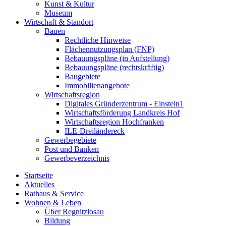
Kunst & Kultur
Museum
Wirtschaft & Standort
Bauen
Rechtliche Hinweise
Flächennutzungsplan (FNP)
Bebauungspläne (in Aufstellung)
Bebauungspläne (rechtskräftig)
Baugebiete
Immobilienangebote
Wirtschaftsregion
Digitales Gründerzentrum - Einstein1
Wirtschaftsförderung Landkreis Hof
Wirtschaftsregion Hochfranken
ILE-Dreiländereck
Gewerbegebiete
Post und Banken
Gewerbeverzeichnis
Startseite
Aktuelles
Rathaus & Service
Wohnen & Leben
Über Regnitzlosau
Bildung