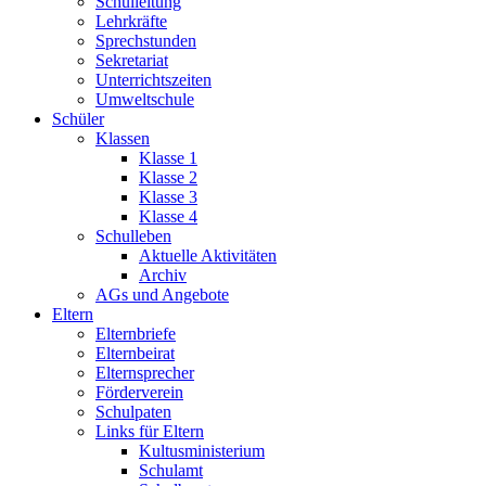
Schulleitung
Lehrkräfte
Sprechstunden
Sekretariat
Unterrichtszeiten
Umweltschule
Schüler
Klassen
Klasse 1
Klasse 2
Klasse 3
Klasse 4
Schulleben
Aktuelle Aktivitäten
Archiv
AGs und Angebote
Eltern
Elternbriefe
Elternbeirat
Elternsprecher
Förderverein
Schulpaten
Links für Eltern
Kultusministerium
Schulamt