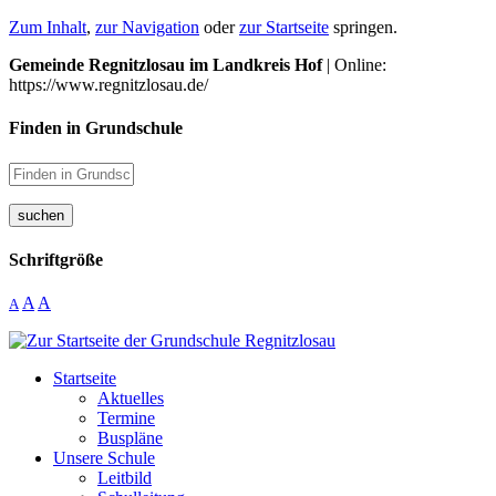
Zum Inhalt
,
zur Navigation
oder
zur Startseite
springen.
Gemeinde Regnitzlosau im Landkreis Hof
| Online:
https://www.regnitzlosau.de/
Finden in Grundschule
suchen
Schriftgröße
A
A
A
Startseite
Aktuelles
Termine
Buspläne
Unsere Schule
Leitbild