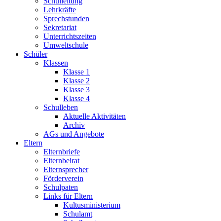
Schulleitung
Lehrkräfte
Sprechstunden
Sekretariat
Unterrichtszeiten
Umweltschule
Schüler
Klassen
Klasse 1
Klasse 2
Klasse 3
Klasse 4
Schulleben
Aktuelle Aktivitäten
Archiv
AGs und Angebote
Eltern
Elternbriefe
Elternbeirat
Elternsprecher
Förderverein
Schulpaten
Links für Eltern
Kultusministerium
Schulamt