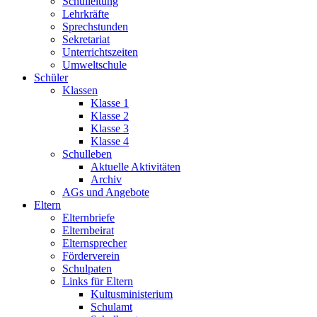
Schulleitung
Lehrkräfte
Sprechstunden
Sekretariat
Unterrichtszeiten
Umweltschule
Schüler
Klassen
Klasse 1
Klasse 2
Klasse 3
Klasse 4
Schulleben
Aktuelle Aktivitäten
Archiv
AGs und Angebote
Eltern
Elternbriefe
Elternbeirat
Elternsprecher
Förderverein
Schulpaten
Links für Eltern
Kultusministerium
Schulamt