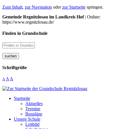
Zum Inhalt
,
zur Navigation
oder
zur Startseite
springen.
Gemeinde Regnitzlosau im Landkreis Hof
| Online:
https://www.regnitzlosau.de/
Finden in Grundschule
suchen
Schriftgröße
A
A
A
Startseite
Aktuelles
Termine
Buspläne
Unsere Schule
Leitbild