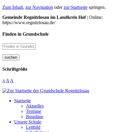
Zum Inhalt
,
zur Navigation
oder
zur Startseite
springen.
Gemeinde Regnitzlosau im Landkreis Hof
| Online:
https://www.regnitzlosau.de/
Finden in Grundschule
suchen
Schriftgröße
A
A
A
Startseite
Aktuelles
Termine
Buspläne
Unsere Schule
Leitbild