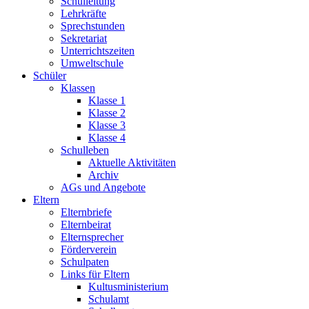
Schulleitung
Lehrkräfte
Sprechstunden
Sekretariat
Unterrichtszeiten
Umweltschule
Schüler
Klassen
Klasse 1
Klasse 2
Klasse 3
Klasse 4
Schulleben
Aktuelle Aktivitäten
Archiv
AGs und Angebote
Eltern
Elternbriefe
Elternbeirat
Elternsprecher
Förderverein
Schulpaten
Links für Eltern
Kultusministerium
Schulamt