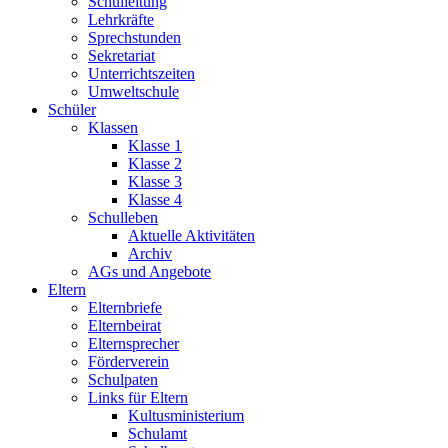
Schulleitung
Lehrkräfte
Sprechstunden
Sekretariat
Unterrichtszeiten
Umweltschule
Schüler
Klassen
Klasse 1
Klasse 2
Klasse 3
Klasse 4
Schulleben
Aktuelle Aktivitäten
Archiv
AGs und Angebote
Eltern
Elternbriefe
Elternbeirat
Elternsprecher
Förderverein
Schulpaten
Links für Eltern
Kultusministerium
Schulamt