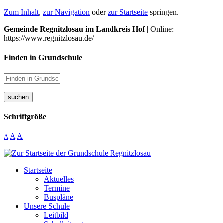
Zum Inhalt
,
zur Navigation
oder
zur Startseite
springen.
Gemeinde Regnitzlosau im Landkreis Hof
| Online:
https://www.regnitzlosau.de/
Finden in Grundschule
suchen
Schriftgröße
A
A
A
Startseite
Aktuelles
Termine
Buspläne
Unsere Schule
Leitbild