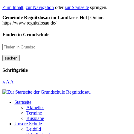
Zum Inhalt
,
zur Navigation
oder
zur Startseite
springen.
Gemeinde Regnitzlosau im Landkreis Hof
| Online:
https://www.regnitzlosau.de/
Finden in Grundschule
suchen
Schriftgröße
A
A
A
Startseite
Aktuelles
Termine
Buspläne
Unsere Schule
Leitbild