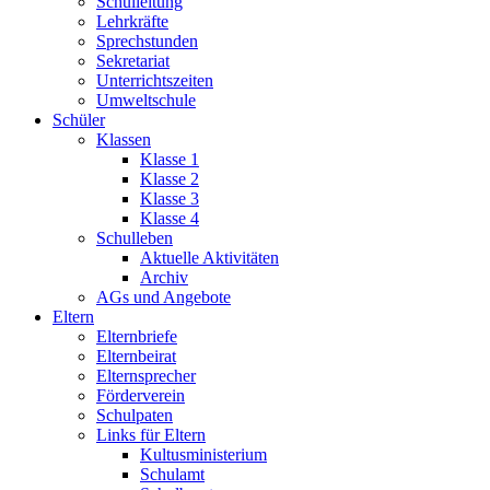
Schulleitung
Lehrkräfte
Sprechstunden
Sekretariat
Unterrichtszeiten
Umweltschule
Schüler
Klassen
Klasse 1
Klasse 2
Klasse 3
Klasse 4
Schulleben
Aktuelle Aktivitäten
Archiv
AGs und Angebote
Eltern
Elternbriefe
Elternbeirat
Elternsprecher
Förderverein
Schulpaten
Links für Eltern
Kultusministerium
Schulamt