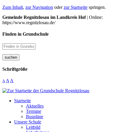
Zum Inhalt
,
zur Navigation
oder
zur Startseite
springen.
Gemeinde Regnitzlosau im Landkreis Hof
| Online:
https://www.regnitzlosau.de/
Finden in Grundschule
suchen
Schriftgröße
A
A
A
Startseite
Aktuelles
Termine
Buspläne
Unsere Schule
Leitbild