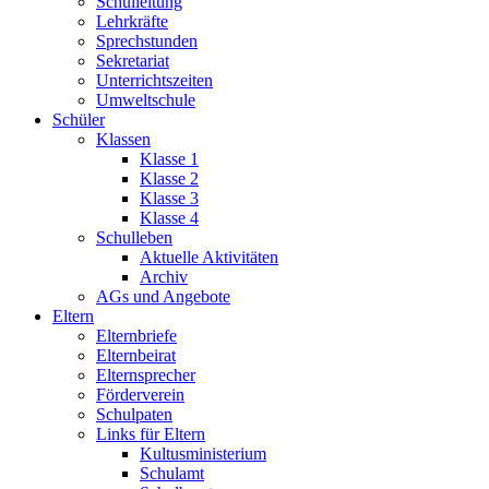
Schulleitung
Lehrkräfte
Sprechstunden
Sekretariat
Unterrichtszeiten
Umweltschule
Schüler
Klassen
Klasse 1
Klasse 2
Klasse 3
Klasse 4
Schulleben
Aktuelle Aktivitäten
Archiv
AGs und Angebote
Eltern
Elternbriefe
Elternbeirat
Elternsprecher
Förderverein
Schulpaten
Links für Eltern
Kultusministerium
Schulamt