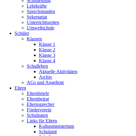
Schulleitung
Lehrkräfte
Sprechstunden
Sekretariat
Unterrichtszeiten
Umweltschule
Schüler
Klassen
Klasse 1
Klasse 2
Klasse 3
Klasse 4
Schulleben
Aktuelle Aktivitäten
Archiv
AGs und Angebote
Eltern
Elternbriefe
Elternbeirat
Elternsprecher
Förderverein
Schulpaten
Links für Eltern
Kultusministerium
Schulamt