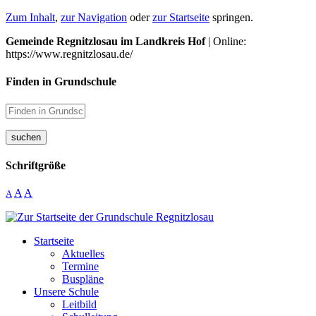
Zum Inhalt
,
zur Navigation
oder
zur Startseite
springen.
Gemeinde Regnitzlosau im Landkreis Hof
| Online:
https://www.regnitzlosau.de/
Finden in Grundschule
suchen
Schriftgröße
A
A
A
Startseite
Aktuelles
Termine
Buspläne
Unsere Schule
Leitbild