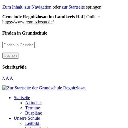
Zum Inhalt
,
zur Navigation
oder
zur Startseite
springen.
Gemeinde Regnitzlosau im Landkreis Hof
| Online:
https://www.regnitzlosau.de/
Finden in Grundschule
suchen
Schriftgröße
A
A
A
Startseite
Aktuelles
Termine
Buspläne
Unsere Schule
Leitbild