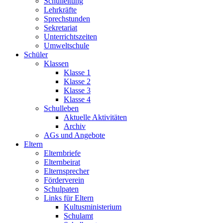
Schulleitung
Lehrkräfte
Sprechstunden
Sekretariat
Unterrichtszeiten
Umweltschule
Schüler
Klassen
Klasse 1
Klasse 2
Klasse 3
Klasse 4
Schulleben
Aktuelle Aktivitäten
Archiv
AGs und Angebote
Eltern
Elternbriefe
Elternbeirat
Elternsprecher
Förderverein
Schulpaten
Links für Eltern
Kultusministerium
Schulamt