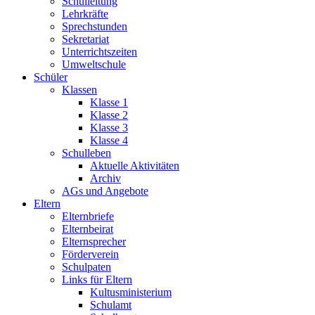
Schulleitung
Lehrkräfte
Sprechstunden
Sekretariat
Unterrichtszeiten
Umweltschule
Schüler
Klassen
Klasse 1
Klasse 2
Klasse 3
Klasse 4
Schulleben
Aktuelle Aktivitäten
Archiv
AGs und Angebote
Eltern
Elternbriefe
Elternbeirat
Elternsprecher
Förderverein
Schulpaten
Links für Eltern
Kultusministerium
Schulamt