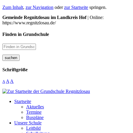
Zum Inhalt
,
zur Navigation
oder
zur Startseite
springen.
Gemeinde Regnitzlosau im Landkreis Hof
| Online:
https://www.regnitzlosau.de/
Finden in Grundschule
suchen
Schriftgröße
A
A
A
Startseite
Aktuelles
Termine
Buspläne
Unsere Schule
Leitbild