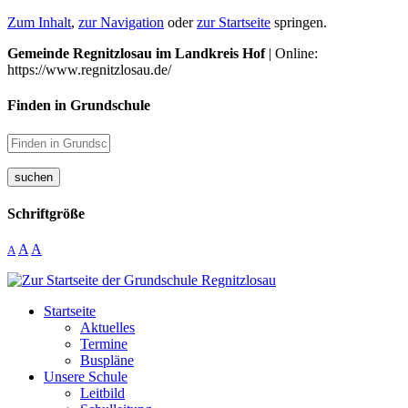
Zum Inhalt
,
zur Navigation
oder
zur Startseite
springen.
Gemeinde Regnitzlosau im Landkreis Hof
| Online:
https://www.regnitzlosau.de/
Finden in Grundschule
suchen
Schriftgröße
A
A
A
Startseite
Aktuelles
Termine
Buspläne
Unsere Schule
Leitbild