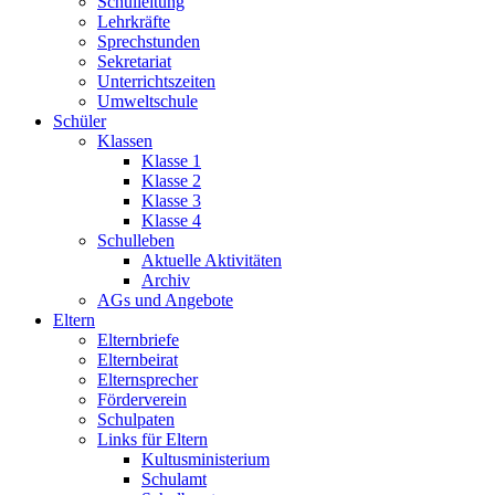
Schulleitung
Lehrkräfte
Sprechstunden
Sekretariat
Unterrichtszeiten
Umweltschule
Schüler
Klassen
Klasse 1
Klasse 2
Klasse 3
Klasse 4
Schulleben
Aktuelle Aktivitäten
Archiv
AGs und Angebote
Eltern
Elternbriefe
Elternbeirat
Elternsprecher
Förderverein
Schulpaten
Links für Eltern
Kultusministerium
Schulamt