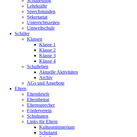
Schulleitung
Lehrkräfte
Sprechstunden
Sekretariat
Unterrichtszeiten
Umweltschule
Schüler
Klassen
Klasse 1
Klasse 2
Klasse 3
Klasse 4
Schulleben
Aktuelle Aktivitäten
Archiv
AGs und Angebote
Eltern
Elternbriefe
Elternbeirat
Elternsprecher
Förderverein
Schulpaten
Links für Eltern
Kultusministerium
Schulamt