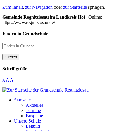
Zum Inhalt
,
zur Navigation
oder
zur Startseite
springen.
Gemeinde Regnitzlosau im Landkreis Hof
| Online:
https://www.regnitzlosau.de/
Finden in Grundschule
suchen
Schriftgröße
A
A
A
Startseite
Aktuelles
Termine
Buspläne
Unsere Schule
Leitbild