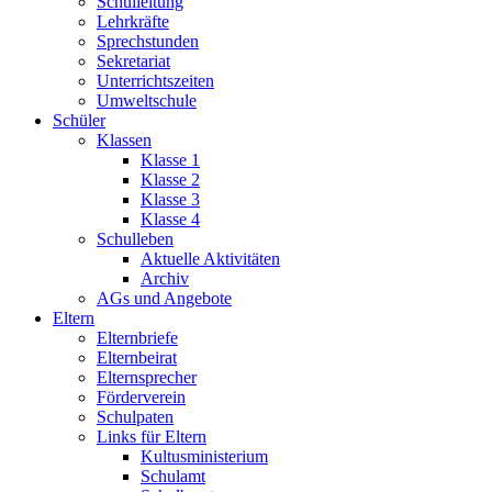
Schulleitung
Lehrkräfte
Sprechstunden
Sekretariat
Unterrichtszeiten
Umweltschule
Schüler
Klassen
Klasse 1
Klasse 2
Klasse 3
Klasse 4
Schulleben
Aktuelle Aktivitäten
Archiv
AGs und Angebote
Eltern
Elternbriefe
Elternbeirat
Elternsprecher
Förderverein
Schulpaten
Links für Eltern
Kultusministerium
Schulamt