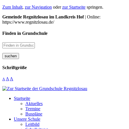
Zum Inhalt
,
zur Navigation
oder
zur Startseite
springen.
Gemeinde Regnitzlosau im Landkreis Hof
| Online:
https://www.regnitzlosau.de/
Finden in Grundschule
suchen
Schriftgröße
A
A
A
Startseite
Aktuelles
Termine
Buspläne
Unsere Schule
Leitbild