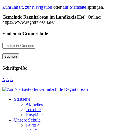
Zum Inhalt
,
zur Navigation
oder
zur Startseite
springen.
Gemeinde Regnitzlosau im Landkreis Hof
| Online:
https://www.regnitzlosau.de/
Finden in Grundschule
suchen
Schriftgröße
A
A
A
Startseite
Aktuelles
Termine
Buspläne
Unsere Schule
Leitbild