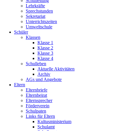
Schulleitung
Lehrkräfte
Sprechstunden
Sekretariat
Unterrichtszeiten
Umweltschule
Schüler
Klassen
Klasse 1
Klasse 2
Klasse 3
Klasse 4
Schulleben
Aktuelle Aktivitäten
Archiv
AGs und Angebote
Eltern
Elternbriefe
Elternbeirat
Elternsprecher
Förderverein
Schulpaten
Links für Eltern
Kultusministerium
Schulamt