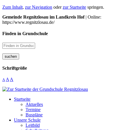
Zum Inhalt
,
zur Navigation
oder
zur Startseite
springen.
Gemeinde Regnitzlosau im Landkreis Hof
| Online:
https://www.regnitzlosau.de/
Finden in Grundschule
suchen
Schriftgröße
A
A
A
Startseite
Aktuelles
Termine
Buspläne
Unsere Schule
Leitbild