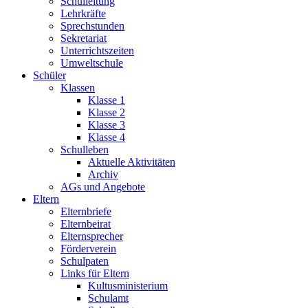
Schulleitung
Lehrkräfte
Sprechstunden
Sekretariat
Unterrichtszeiten
Umweltschule
Schüler
Klassen
Klasse 1
Klasse 2
Klasse 3
Klasse 4
Schulleben
Aktuelle Aktivitäten
Archiv
AGs und Angebote
Eltern
Elternbriefe
Elternbeirat
Elternsprecher
Förderverein
Schulpaten
Links für Eltern
Kultusministerium
Schulamt