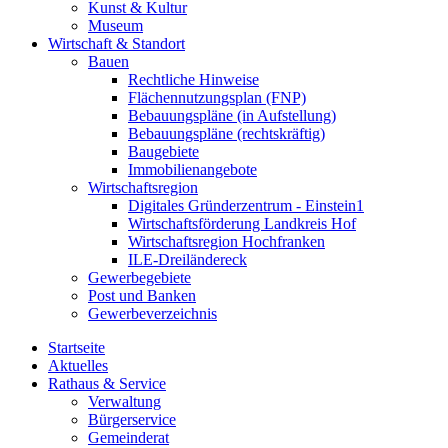
Kunst & Kultur
Museum
Wirtschaft & Standort
Bauen
Rechtliche Hinweise
Flächennutzungsplan (FNP)
Bebauungspläne (in Aufstellung)
Bebauungspläne (rechtskräftig)
Baugebiete
Immobilienangebote
Wirtschaftsregion
Digitales Gründerzentrum - Einstein1
Wirtschaftsförderung Landkreis Hof
Wirtschaftsregion Hochfranken
ILE-Dreiländereck
Gewerbegebiete
Post und Banken
Gewerbeverzeichnis
Startseite
Aktuelles
Rathaus & Service
Verwaltung
Bürgerservice
Gemeinderat