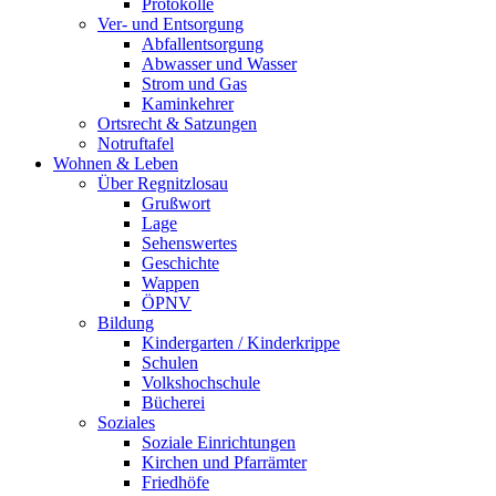
Protokolle
Ver- und Entsorgung
Abfallentsorgung
Abwasser und Wasser
Strom und Gas
Kaminkehrer
Ortsrecht & Satzungen
Notruftafel
Wohnen & Leben
Über Regnitzlosau
Grußwort
Lage
Sehenswertes
Geschichte
Wappen
ÖPNV
Bildung
Kindergarten / Kinderkrippe
Schulen
Volkshochschule
Bücherei
Soziales
Soziale Einrichtungen
Kirchen und Pfarrämter
Friedhöfe