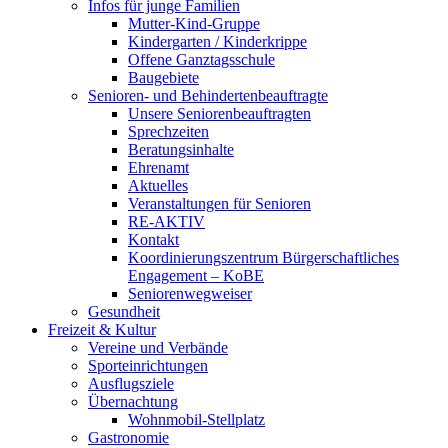
Infos für junge Familien
Mutter-Kind-Gruppe
Kindergarten / Kinderkrippe
Offene Ganztagsschule
Baugebiete
Senioren- und Behindertenbeauftragte
Unsere Seniorenbeauftragten
Sprechzeiten
Beratungsinhalte
Ehrenamt
Aktuelles
Veranstaltungen für Senioren
RE-AKTIV
Kontakt
Koordinierungszentrum Bürgerschaftliches
Engagement – KoBE
Seniorenwegweiser
Gesundheit
Freizeit & Kultur
Vereine und Verbände
Sporteinrichtungen
Ausflugsziele
Übernachtung
Wohnmobil-Stellplatz
Gastronomie