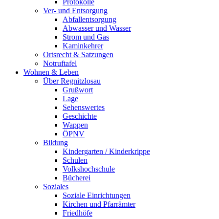
Protokolle
Ver- und Entsorgung
Abfallentsorgung
Abwasser und Wasser
Strom und Gas
Kaminkehrer
Ortsrecht & Satzungen
Notruftafel
Wohnen & Leben
Über Regnitzlosau
Grußwort
Lage
Sehenswertes
Geschichte
Wappen
ÖPNV
Bildung
Kindergarten / Kinderkrippe
Schulen
Volkshochschule
Bücherei
Soziales
Soziale Einrichtungen
Kirchen und Pfarrämter
Friedhöfe