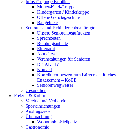
Infos für junge Familien
Mutter-Kind-Gruppe
Kindergarten / Kinderkrippe
Offene Ganztagsschule
Baugebiete
Senioren- und Behindertenbeauftragte
Unsere Seniorenbeauftragten
Sprechzeiten
Beratungsinhalte
Ehrenamt
Aktuelles
Veranstaltungen für Senioren
RE-AKTIV
Kontakt
Koordinierungszentrum Bürgerschaftliches
Engagement – KoBE
Seniorenwegweiser
Gesundheit
Freizeit & Kultur
Vereine und Verbände
Sporteinrichtungen
Ausflugsziele
Übernachtung
Wohnmobil-Stellplatz
Gastronomie