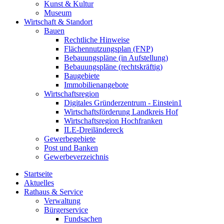
Kunst & Kultur
Museum
Wirtschaft & Standort
Bauen
Rechtliche Hinweise
Flächennutzungsplan (FNP)
Bebauungspläne (in Aufstellung)
Bebauungspläne (rechtskräftig)
Baugebiete
Immobilienangebote
Wirtschaftsregion
Digitales Gründerzentrum - Einstein1
Wirtschaftsförderung Landkreis Hof
Wirtschaftsregion Hochfranken
ILE-Dreiländereck
Gewerbegebiete
Post und Banken
Gewerbeverzeichnis
Startseite
Aktuelles
Rathaus & Service
Verwaltung
Bürgerservice
Fundsachen