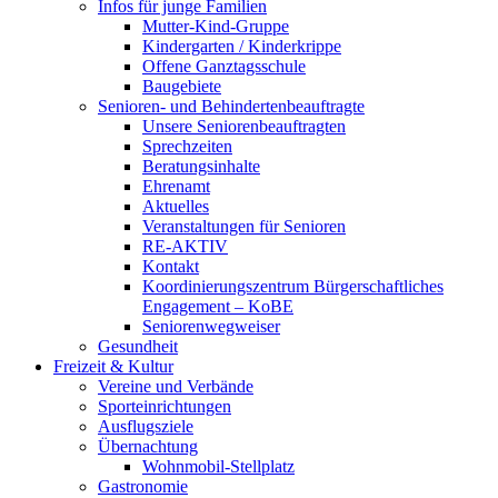
Infos für junge Familien
Mutter-Kind-Gruppe
Kindergarten / Kinderkrippe
Offene Ganztagsschule
Baugebiete
Senioren- und Behindertenbeauftragte
Unsere Seniorenbeauftragten
Sprechzeiten
Beratungsinhalte
Ehrenamt
Aktuelles
Veranstaltungen für Senioren
RE-AKTIV
Kontakt
Koordinierungszentrum Bürgerschaftliches
Engagement – KoBE
Seniorenwegweiser
Gesundheit
Freizeit & Kultur
Vereine und Verbände
Sporteinrichtungen
Ausflugsziele
Übernachtung
Wohnmobil-Stellplatz
Gastronomie