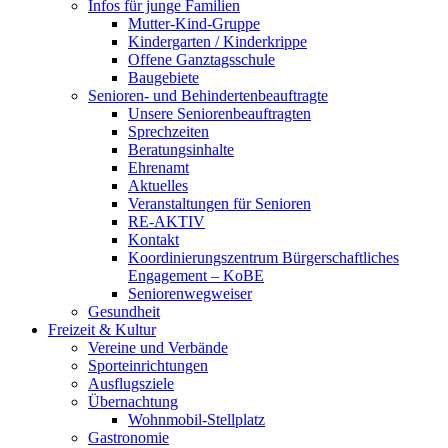
Infos für junge Familien
Mutter-Kind-Gruppe
Kindergarten / Kinderkrippe
Offene Ganztagsschule
Baugebiete
Senioren- und Behindertenbeauftragte
Unsere Seniorenbeauftragten
Sprechzeiten
Beratungsinhalte
Ehrenamt
Aktuelles
Veranstaltungen für Senioren
RE-AKTIV
Kontakt
Koordinierungszentrum Bürgerschaftliches
Engagement – KoBE
Seniorenwegweiser
Gesundheit
Freizeit & Kultur
Vereine und Verbände
Sporteinrichtungen
Ausflugsziele
Übernachtung
Wohnmobil-Stellplatz
Gastronomie