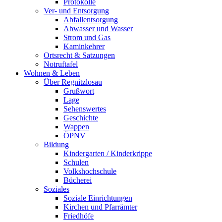
Protokolle
Ver- und Entsorgung
Abfallentsorgung
Abwasser und Wasser
Strom und Gas
Kaminkehrer
Ortsrecht & Satzungen
Notruftafel
Wohnen & Leben
Über Regnitzlosau
Grußwort
Lage
Sehenswertes
Geschichte
Wappen
ÖPNV
Bildung
Kindergarten / Kinderkrippe
Schulen
Volkshochschule
Bücherei
Soziales
Soziale Einrichtungen
Kirchen und Pfarrämter
Friedhöfe