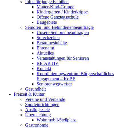
Infos für junge Familien
Mutter-Kind-Gruppe
Kindergarten / Kinderkrippe
Offene Ganztagsschule
Baugebiete
Senioren- und Behindertenbeauftragte
Unsere Seniorenbeauftragten
Sprechzeiten
Beratungsinhalte
Ehrenamt
Aktuelles
Veranstaltungen für Senioren
RE-AKTIV
Kontakt
Koordinierungszentrum Bürgerschaftliches
Engagement – KoBE
Seniorenwegweiser
Gesundheit
Freizeit & Kultur
Vereine und Verbände
Sporteinrichtungen
Ausflugsziele
Übernachtung
Wohnmobil-Stellplatz
Gastronomie