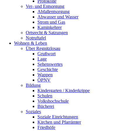
Protokolle
Ver- und Entsorgung
Abfallentsorgung
Abwasser und Wasser
Strom und Gas
Kaminkehrer
Ortsrecht & Satzungen
Notruftafel
Wohnen & Leben
Über Regnitzlosau
Grußwort
Lage
Sehenswertes
Geschichte
Wappen
ÖPNV
Bildung
Kindergarten / Kinderkrippe
Schulen
Volkshochschule
Bücherei
Soziales
Soziale Einrichtungen
Kirchen und Pfarrämter
Friedhöfe