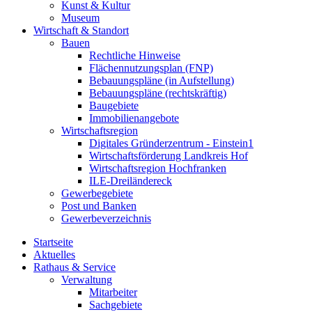
Kunst & Kultur
Museum
Wirtschaft & Standort
Bauen
Rechtliche Hinweise
Flächennutzungsplan (FNP)
Bebauungspläne (in Aufstellung)
Bebauungspläne (rechtskräftig)
Baugebiete
Immobilienangebote
Wirtschaftsregion
Digitales Gründerzentrum - Einstein1
Wirtschaftsförderung Landkreis Hof
Wirtschaftsregion Hochfranken
ILE-Dreiländereck
Gewerbegebiete
Post und Banken
Gewerbeverzeichnis
Startseite
Aktuelles
Rathaus & Service
Verwaltung
Mitarbeiter
Sachgebiete