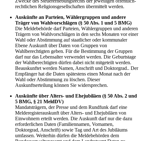
Zwecke des Steuererhebungsrechts der jeweiligen öffentlich-
rechtlichen Religionsgesellschaften übermittelt werden.
Auskünfte an Parteien, Wählergruppen und andere
Träger von Wahlvorschlägen (§ 50 Abs. 1 und 5 BMG)
Die Meldebehörde darf Parteien, Wählergruppen und anderen
Trägern von Wahlvorschlägen in den sechs Monaten vor einer
Wahl oder Abstimmung auf staatlicher oder kommunaler
Ebene Auskunft über Daten von Gruppen von
Wahlberechtigten geben. Für die Bestimmung der Gruppen
darf nur das Lebensalter verwendet werden. Die Geburtstage
der Wahlberechtigten dürfen dabei nicht mitgeteilt werden.
Beauskunftet werden Namen, Anschrift und Doktorgrad.. Der
Empfänger hat die Daten spätestens einen Monat nach der
Wahl oder Abstimmung zu löschen. Dieser
Auskunftserteilung können Sie widersprechen.
Auskünfte über Alters- und Ehejubiläen (§ 50 Abs. 2 und
5 BMG, § 21 MeldDV)
Mandatsträgern, der Presse und dem Rundfunk darf eine
Melderegisterauskunft über Alters- und Ehejubiläen von
Einwohnern erteilt werden. Die Auskunft darf nur die dazu
erforderlichen Daten (Familiennamen, Vornamen,
Doktorgrad, Anschrift) sowie Tag und Art des Jubiläums
umfassen. Weiterhin dürfen die Meldebehörden dem