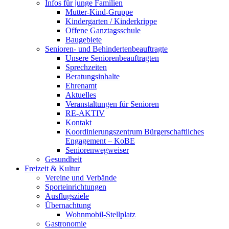
Infos für junge Familien
Mutter-Kind-Gruppe
Kindergarten / Kinderkrippe
Offene Ganztagsschule
Baugebiete
Senioren- und Behindertenbeauftragte
Unsere Seniorenbeauftragten
Sprechzeiten
Beratungsinhalte
Ehrenamt
Aktuelles
Veranstaltungen für Senioren
RE-AKTIV
Kontakt
Koordinierungszentrum Bürgerschaftliches
Engagement – KoBE
Seniorenwegweiser
Gesundheit
Freizeit & Kultur
Vereine und Verbände
Sporteinrichtungen
Ausflugsziele
Übernachtung
Wohnmobil-Stellplatz
Gastronomie