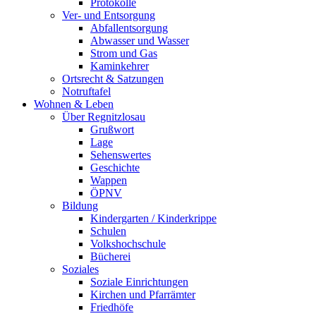
Protokolle
Ver- und Entsorgung
Abfallentsorgung
Abwasser und Wasser
Strom und Gas
Kaminkehrer
Ortsrecht & Satzungen
Notruftafel
Wohnen & Leben
Über Regnitzlosau
Grußwort
Lage
Sehenswertes
Geschichte
Wappen
ÖPNV
Bildung
Kindergarten / Kinderkrippe
Schulen
Volkshochschule
Bücherei
Soziales
Soziale Einrichtungen
Kirchen und Pfarrämter
Friedhöfe