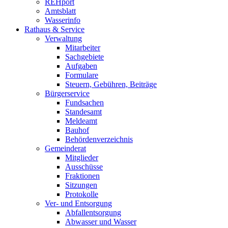
REHport
Amtsblatt
Wasserinfo
Rathaus & Service
Verwaltung
Mitarbeiter
Sachgebiete
Aufgaben
Formulare
Steuern, Gebühren, Beiträge
Bürgerservice
Fundsachen
Standesamt
Meldeamt
Bauhof
Behördenverzeichnis
Gemeinderat
Mitglieder
Ausschüsse
Fraktionen
Sitzungen
Protokolle
Ver- und Entsorgung
Abfallentsorgung
Abwasser und Wasser