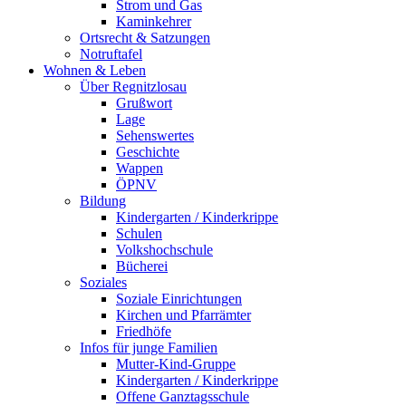
Strom und Gas
Kaminkehrer
Ortsrecht & Satzungen
Notruftafel
Wohnen & Leben
Über Regnitzlosau
Grußwort
Lage
Sehenswertes
Geschichte
Wappen
ÖPNV
Bildung
Kindergarten / Kinderkrippe
Schulen
Volkshochschule
Bücherei
Soziales
Soziale Einrichtungen
Kirchen und Pfarrämter
Friedhöfe
Infos für junge Familien
Mutter-Kind-Gruppe
Kindergarten / Kinderkrippe
Offene Ganztagsschule