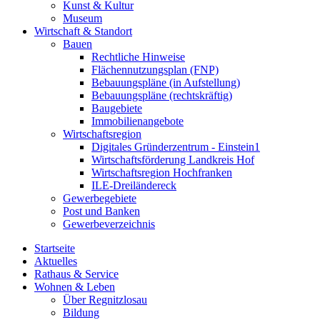
Kunst & Kultur
Museum
Wirtschaft & Standort
Bauen
Rechtliche Hinweise
Flächennutzungsplan (FNP)
Bebauungspläne (in Aufstellung)
Bebauungspläne (rechtskräftig)
Baugebiete
Immobilienangebote
Wirtschaftsregion
Digitales Gründerzentrum - Einstein1
Wirtschaftsförderung Landkreis Hof
Wirtschaftsregion Hochfranken
ILE-Dreiländereck
Gewerbegebiete
Post und Banken
Gewerbeverzeichnis
Startseite
Aktuelles
Rathaus & Service
Wohnen & Leben
Über Regnitzlosau
Bildung