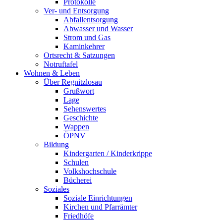
Protokolle
Ver- und Entsorgung
Abfallentsorgung
Abwasser und Wasser
Strom und Gas
Kaminkehrer
Ortsrecht & Satzungen
Notruftafel
Wohnen & Leben
Über Regnitzlosau
Grußwort
Lage
Sehenswertes
Geschichte
Wappen
ÖPNV
Bildung
Kindergarten / Kinderkrippe
Schulen
Volkshochschule
Bücherei
Soziales
Soziale Einrichtungen
Kirchen und Pfarrämter
Friedhöfe