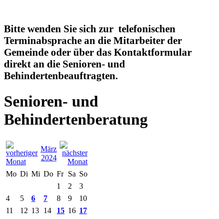
Bitte wenden Sie sich zur telefonischen
Terminabsprache an die Mitarbeiter der
Gemeinde oder über das Kontaktformular
direkt an die Senioren- und
Behindertenbeauftragten.
Senioren- und
Behindertenberatung
März
2024
Mo
Di
Mi
Do
Fr
Sa
So
1
2
3
4
5
6
7
8
9
10
11
12
13
14
15
16
17