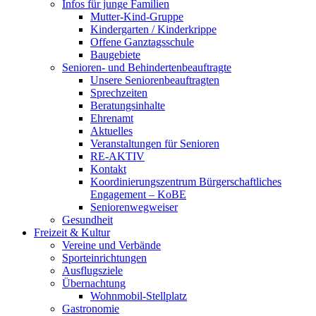
Infos für junge Familien
Mutter-Kind-Gruppe
Kindergarten / Kinderkrippe
Offene Ganztagsschule
Baugebiete
Senioren- und Behindertenbeauftragte
Unsere Seniorenbeauftragten
Sprechzeiten
Beratungsinhalte
Ehrenamt
Aktuelles
Veranstaltungen für Senioren
RE-AKTIV
Kontakt
Koordinierungszentrum Bürgerschaftliches
Engagement – KoBE
Seniorenwegweiser
Gesundheit
Freizeit & Kultur
Vereine und Verbände
Sporteinrichtungen
Ausflugsziele
Übernachtung
Wohnmobil-Stellplatz
Gastronomie