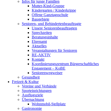
Infos für junge Familien
Mutter-Kind-Gruppe
Kindergarten / Kinderkrippe
Offene Ganztagsschule
Baugebiete
Senioren- und Behindertenbeauftragte
Unsere Seniorenbeauftragten
Sprechzeiten
Beratungsinhalte
Ehrenamt
Aktuelles
Veranstaltungen für Senioren
RE-AKTIV
Kontakt
Koordinierungszentrum Bürgerschaftliches
Engagement – KoBE
Seniorenwegweiser
Gesundheit
Freizeit & Kultur
Vereine und Verbände
Sporteinrichtungen
Ausflugsziele
Übernachtung
Wohnmobil-Stellplatz
Gastronomie