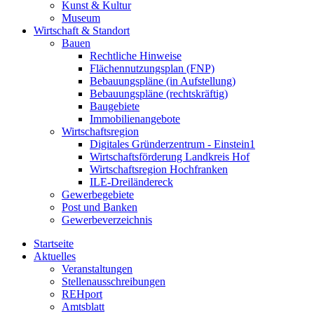
Kunst & Kultur
Museum
Wirtschaft & Standort
Bauen
Rechtliche Hinweise
Flächennutzungsplan (FNP)
Bebauungspläne (in Aufstellung)
Bebauungspläne (rechtskräftig)
Baugebiete
Immobilienangebote
Wirtschaftsregion
Digitales Gründerzentrum - Einstein1
Wirtschaftsförderung Landkreis Hof
Wirtschaftsregion Hochfranken
ILE-Dreiländereck
Gewerbegebiete
Post und Banken
Gewerbeverzeichnis
Startseite
Aktuelles
Veranstaltungen
Stellenausschreibungen
REHport
Amtsblatt