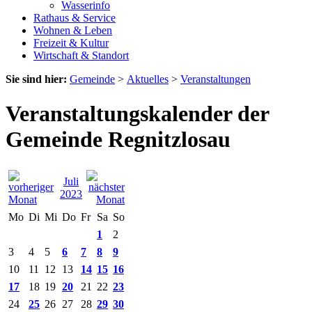
Wasserinfo
Rathaus & Service
Wohnen & Leben
Freizeit & Kultur
Wirtschaft & Standort
Sie sind hier:
Gemeinde
>
Aktuelles
>
Veranstaltungen
Veranstaltungskalender der
Gemeinde Regnitzlosau
Juli
2023
Mo
Di
Mi
Do
Fr
Sa
So
1
2
3
4
5
6
7
8
9
10
11
12
13
14
15
16
17
18
19
20
21
22
23
24
25
26
27
28
29
30