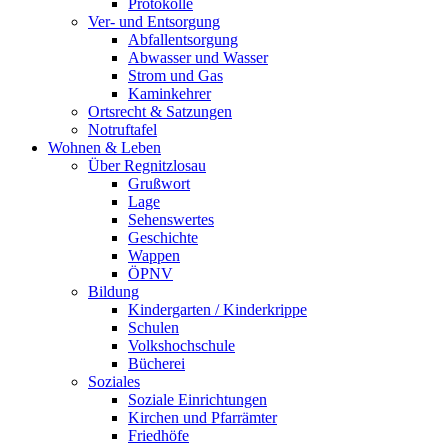
Protokolle
Ver- und Entsorgung
Abfallentsorgung
Abwasser und Wasser
Strom und Gas
Kaminkehrer
Ortsrecht & Satzungen
Notruftafel
Wohnen & Leben
Über Regnitzlosau
Grußwort
Lage
Sehenswertes
Geschichte
Wappen
ÖPNV
Bildung
Kindergarten / Kinderkrippe
Schulen
Volkshochschule
Bücherei
Soziales
Soziale Einrichtungen
Kirchen und Pfarrämter
Friedhöfe