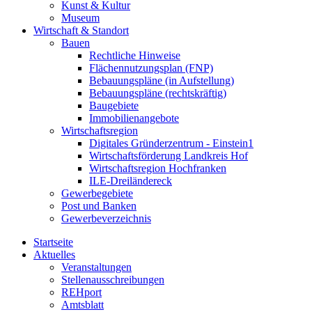
Kunst & Kultur
Museum
Wirtschaft & Standort
Bauen
Rechtliche Hinweise
Flächennutzungsplan (FNP)
Bebauungspläne (in Aufstellung)
Bebauungspläne (rechtskräftig)
Baugebiete
Immobilienangebote
Wirtschaftsregion
Digitales Gründerzentrum - Einstein1
Wirtschaftsförderung Landkreis Hof
Wirtschaftsregion Hochfranken
ILE-Dreiländereck
Gewerbegebiete
Post und Banken
Gewerbeverzeichnis
Startseite
Aktuelles
Veranstaltungen
Stellenausschreibungen
REHport
Amtsblatt