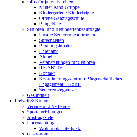
Infos für junge Familien
Mutter-Kind-Gruppe
Kindergarten / Kinderkrippe
Offene Ganztagsschule
Baugebiete
Senioren- und Behindertenbeauftragte
Unsere Seniorenbeauftragten
Sprechzeiten
Beratungsinhalte
Ehrenamt
Aktuelles
Veranstaltungen für Senioren
RE-AKTIV
Kontakt
Koordinierungszentrum Bürgerschaftliches
Engagement – KoBE
Seniorenwegweiser
Gesundheit
Freizeit & Kultur
Vereine und Verbände
Sporteinrichtungen
Ausflugsziele
Übernachtung
Wohnmobil-Stellplatz
Gastronomie