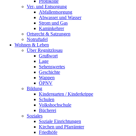
Protokolle
Ver- und Entsorgung
Abfallentsorgung
Abwasser und Wasser
Strom und Gas
Kaminkehrer
Ortsrecht & Satzungen
Notruftafel
Wohnen & Leben
Über Regnitzlosau
Grußwort
Lage
Sehenswertes
Geschichte
Wappen
ÖPNV
Bildung
Kindergarten / Kinderkrippe
Schulen
Volkshochschule
Bücherei
Soziales
Soziale Einrichtungen
Kirchen und Pfarrämter
Friedhöfe